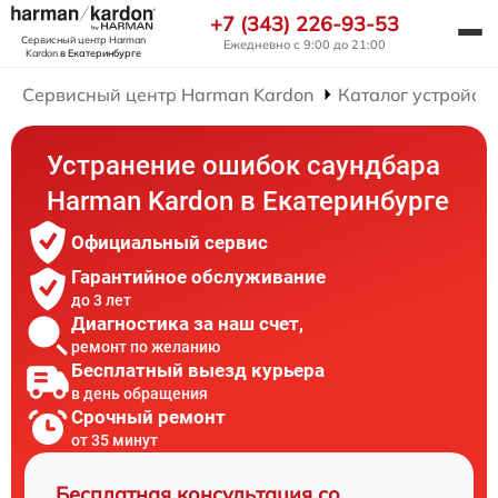
+7 (343) 226-93-53
Сервисный центр Harman
Ежедневно с 9:00 до 21:00
Kardon
в Екатеринбурге
Сервисный центр Harman Kardon
Каталог устройст
Устранение ошибок саундбара
Harman Kardon в Екатеринбурге
Официальный сервис
Гарантийное обслуживание
до 3 лет
Диагностика за наш счет,
ремонт по желанию
Бесплатный выезд курьера
в день обращения
Срочный ремонт
от 35 минут
Бесплатная консультация со