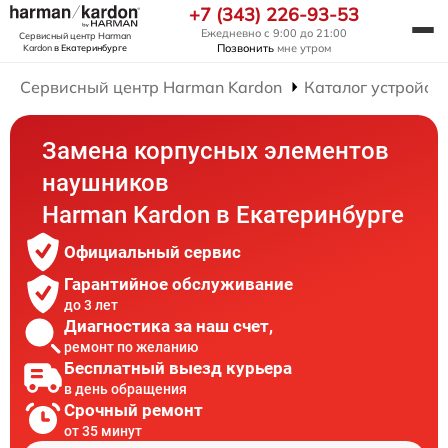
+7 (343) 226-93-53
Ежедневно с 9:00 до 21:00
Сервисный центр Harman
Позвонить
мне утром
Kardon
в Екатеринбурге
Сервисный центр Harman Kardon
Каталог устройст
Замена корпусных элементов
наушников
Harman Kardon в Екатеринбурге
Официальный сервис
Гарантийное обслуживание
до 3 лет
Диагностика за наш счет,
ремонт по желанию
Бесплатный выезд курьера
в день обращения
Срочный ремонт
от 35 минут