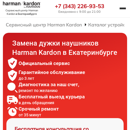
+7 (343) 226-93-53
Сервисный центр Harman
Ежедневно с 9:00 до 21:00
Kardon
в Екатеринбурге
Сервисный центр Harman Kardon
Каталог устройст
Замена дужки наушников
Harman Kardon в Екатеринбурге
Официальный сервис
Гарантийное обслуживание
до 3 лет
Диагностика за наш счет,
ремонт по желанию
Бесплатный выезд курьера
в день обращения
Срочный ремонт
от 35 минут
Бесплатная консультация со