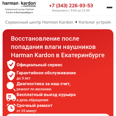
+7 (343) 226-93-53
Сервисный центр Harman
Ежедневно с 9:00 до 21:00
Kardon
в Екатеринбурге
Сервисный центр Harman Kardon
Каталог устройст
Восстановление после
попадания влаги наушников
Harman Kardon в Екатеринбурге
Официальный сервис
Гарантийное обслуживание
до 3 лет
Диагностика за наш счет,
ремонт по желанию
Бесплатный выезд курьера
в день обращения
Срочный ремонт
от 35 минут