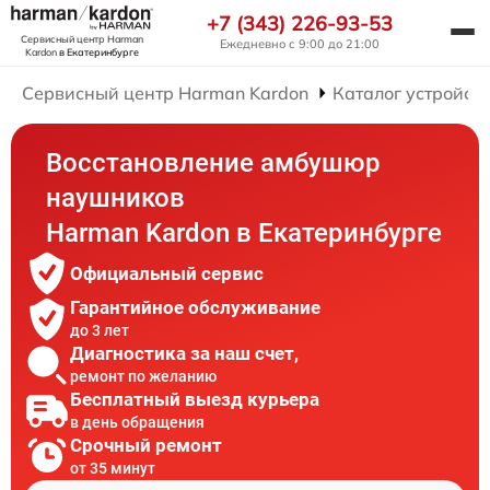
+7 (343) 226-93-53
Сервисный центр Harman
Ежедневно с 9:00 до 21:00
Kardon
в Екатеринбурге
Сервисный центр Harman Kardon
Каталог устройст
Восстановление амбушюр
наушников
Harman Kardon в Екатеринбурге
Официальный сервис
Гарантийное обслуживание
до 3 лет
Диагностика за наш счет,
ремонт по желанию
Бесплатный выезд курьера
в день обращения
Срочный ремонт
от 35 минут