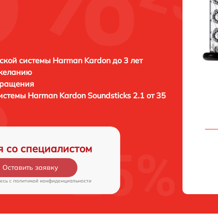
1
ской системы Harman Kardon до 3 лет
 желанию
бращения
системы
Harman Kardon Soundsticks 2.1 от 35
я со специалистом
Оставить заявку
есь c
политикой конфиденциальности