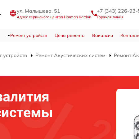
ул. Малышева, 51
+7 (343) 226-93-
Адрес сервисного центра Harman Kardon
Горячая линия
Ремонт устройств
Цена ремонта
Вакансии
Контакт
г устройств
Ремонт Акустических систем
Ремонт Ак
залития
системы