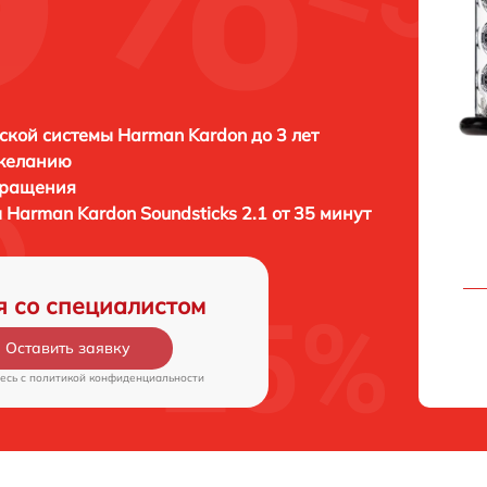
1
ской системы Harman Kardon до 3 лет
 желанию
бращения
ы
Harman Kardon Soundsticks 2.1 от 35 минут
я со специалистом
Оставить заявку
есь c
политикой конфиденциальности