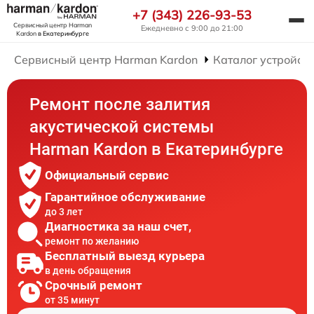
+7 (343) 226-93-53
Сервисный центр Harman
Ежедневно с 9:00 до 21:00
Kardon
в Екатеринбурге
Сервисный центр Harman Kardon
Каталог устройст
Ремонт после залития
акустической системы
Harman Kardon в Екатеринбурге
Официальный сервис
Гарантийное обслуживание
до 3 лет
Диагностика за наш счет,
ремонт по желанию
Бесплатный выезд курьера
в день обращения
Срочный ремонт
от 35 минут